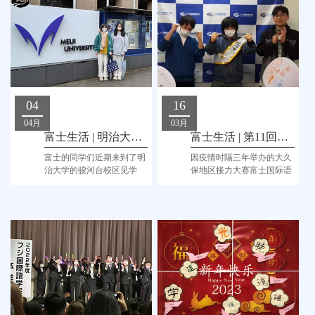
04
16
04月
03月
富士生活 | 明治大学见学
富士生活 | 第11回箱根山駅伝大会出場！
富士的同学们近期来到了明
因疫情时隔三年举办的大久
治大学的骏河台校区见学
保地区接力大赛富士国际语
学院也参加啦！由4名同学
和1名老师一起出战！