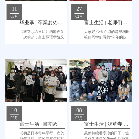
11
27
03月
02月
毕业季 | 卒業おめでとう！
富士生活 | 老师们的“今年的汉字”
《旅立ちの日に》的歌声又
大家好 今天介绍的是早稻田
一次响起，富士际语学院又
校的同学们写的“今年的汉
陪着一批我们的同学们迎来
字”。
了毕业季。
10
08
02月
02月
富士生活 | 書初め
富士生活 | 浅草寺 お守り
书初是日本每年举行一次的
虽然持续着寒冷的日子，但
新年活动，指的是在年初写
是作为新年的第一个活动富