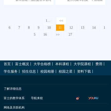
信和画画。
士的同学们去了浅草寺。
1...
<<
6
7
8
9
10
11
12
13
14
1
5
16
>>
27
首页
丨
富士概况
丨
大学合格榜
丨
本科课程
丨
大学院课程
丨
费用
丨
学生服务
丨
招生信息
丨
校园相册
丨
校园之星
丨
资料下载
丨
了解详细信息
富士的教学体系
导航来校
网络及关联机构