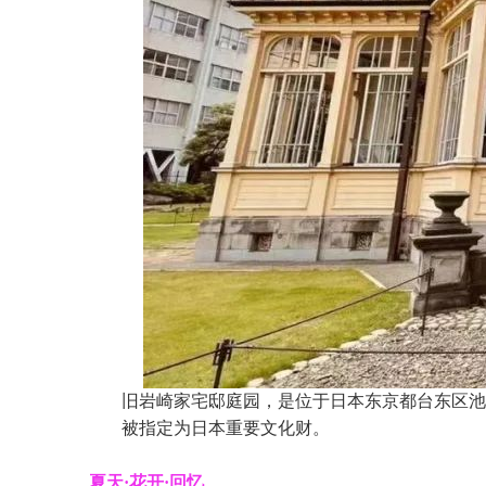
旧
岩崎家宅邸庭园，是位于日本东京都台东区池
被指定为日本重要文化
财。
夏天·
花开·
回忆