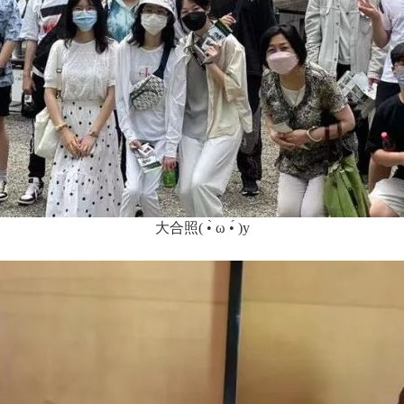
大合照( •̀ ω •́ )y