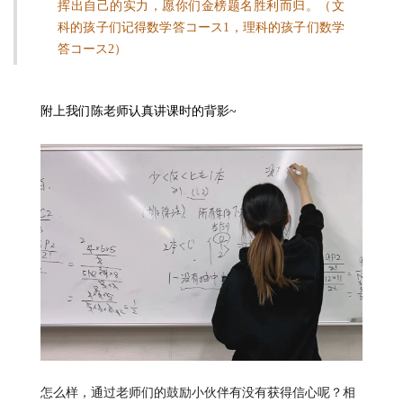
挥出自己的实力，愿你们金榜题名胜利而归。（文
科的孩子们记得数学答コース1，理科的孩子们数学
答コース2）‍
附上我们陈老师认真讲课时的背影
~
怎么样，通过老师们的鼓励小伙伴有没有获得信心呢？相