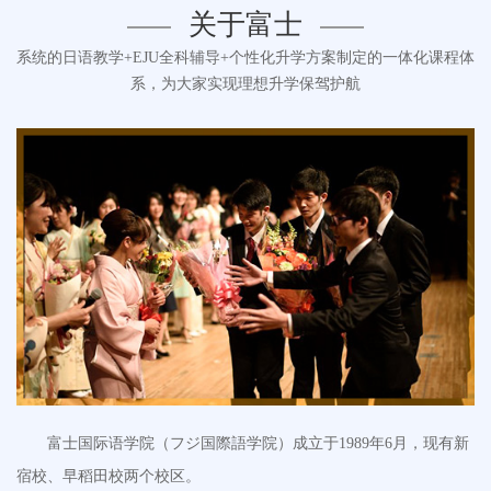
关于富士
系统的日语教学+EJU全科辅导+个性化升学方案制定的一体化课程体
系，为大家实现理想升学保驾护航
富士国际语学院（フジ国際語学院）成立于1989年6月，现有新
宿校、早稻田校两个校区。