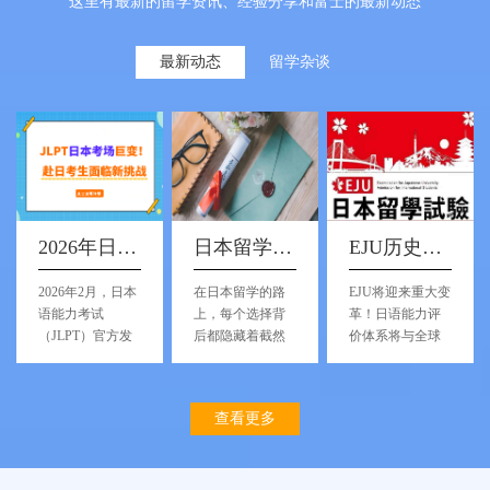
这里有最新的留学资讯、经验分享和富士的最新动态
最新动态
留学杂谈
2026年日本语能力考试（JLPT）日本考区报名资格全面收紧
日本留学考修士四大途径
EJU历史性改革深度解析
2026年2月，日本
在日本留学的路
EJU将迎来重大变
语能力考试
上，每个选择背
革！日语能力评
（JLPT）官方发
后都隐藏着截然
价体系将与全球
布了2026年日本
不同的风景与挑
标准接轨
区考试实施新
战。
规。
查看更多