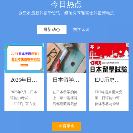
今日热点
这里有最新的留学资讯、经验分享和富士的最新动态
最新动态
留学杂谈
2026年日本语能力考试（JLPT）日本考区报名资格全面收紧
日本留学考修士四大途径
EJU历史性改革深度解析
2026年2月，日本
在日本留学的路
EJU将迎来重大变
语能力考试
上，每个选择背
革！日语能力评
（JLPT）官方发
后都隐藏着截然
价体系将与全球
布了2026年日本
不同的风景与挑
标准接轨
区考试实施新
战。
规。
查看更多