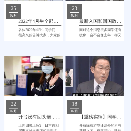
25
23
02月
02月
2022年4月生全部下签！入境工作进行中！
最新入国和回国政策双出炉，我们应该怎么做？
各位2022年4月生同学们，
面对这个消息很多同学还有
很高兴的告诉大家，大家的
犹豫，会不会像去年一样又
在留已经批复啦！
突然关掉了呢？一起来看看
富士国际语学院老师的解读
吧！
22
18
02月
02月
开弓没有回头箭，日本3月开放实锤！！
【重磅实锤】同学们3月份开始就能进来啦！！！！
上周四晚上6点，日本首相
开放除旅游签证以外的所有
岸田文雄发表正式电视讲
新规入国，也就是说，除旅