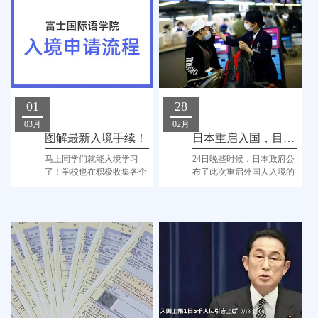
01
28
03月
02月
图解最新入境手续！
日本重启入国，目前知道的流程都在这了！
马上同学们就能入境学习
24日晚些时候，日本政府公
了！学校也在积极收集各个
布了此次重启外国人入境的
方面的消息，如有新的变
申请流程以及相应的在线申
动，学校也会及时告诉大
请系统的指南
家，联系各位同学！