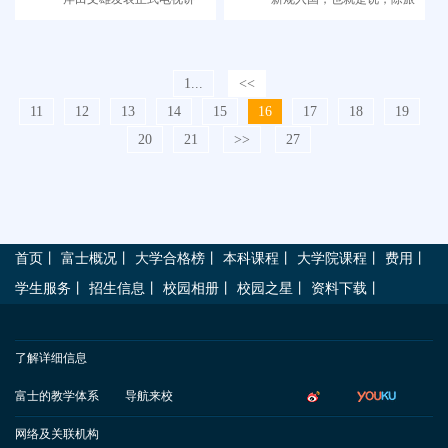
话，进一步实锤了前两天开
游观光签证外，其他签证均
始媒体爆出的日本重启外国
可入境日本
人入境审查的决定。
1...
<<
11
12
13
14
15
16
17
18
19
20
21
>>
27
首页
丨
富士概况
丨
大学合格榜
丨
本科课程
丨
大学院课程
丨
费用
丨
学生服务
丨
招生信息
丨
校园相册
丨
校园之星
丨
资料下载
丨
了解详细信息
富士的教学体系
导航来校
网络及关联机构