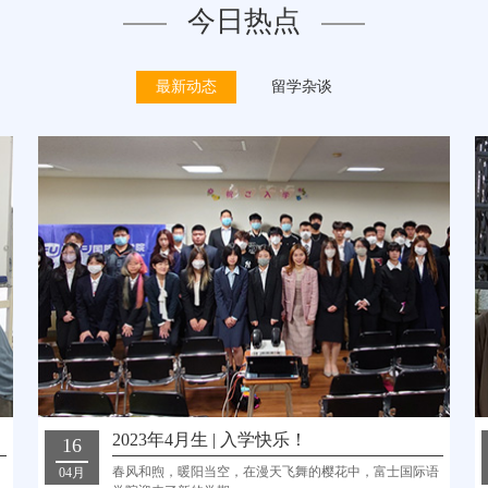
今日热点
最新动态
留学杂谈
2023年4月生 | 入学快乐！
16
春风和煦，暖阳当空，在漫天飞舞的樱花中，富士国际语
04月